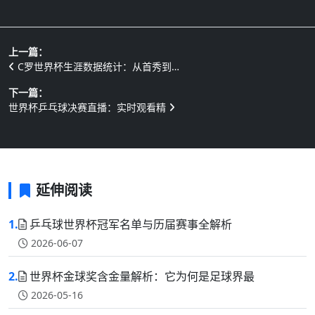
上一篇：
C罗世界杯生涯数据统计：从首秀到…
下一篇：
世界杯乒乓球决赛直播：实时观看精
延伸阅读
1.
乒乓球世界杯冠军名单与历届赛事全解析
2026-06-07
2.
世界杯金球奖含金量解析：它为何是足球界最
2026-05-16