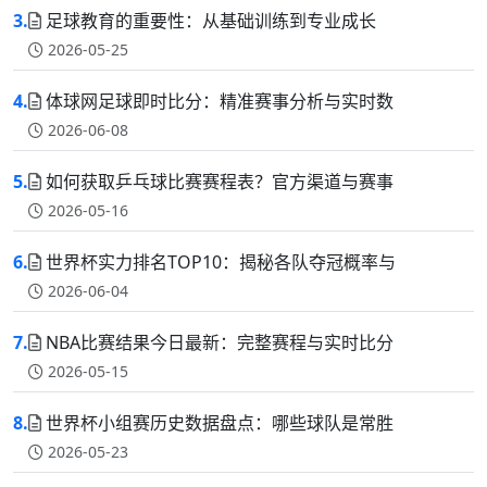
3.
足球教育的重要性：从基础训练到专业成长
2026-05-25
4.
体球网足球即时比分：精准赛事分析与实时数
2026-06-08
5.
如何获取乒乓球比赛赛程表？官方渠道与赛事
2026-05-16
6.
世界杯实力排名TOP10：揭秘各队夺冠概率与
2026-06-04
7.
NBA比赛结果今日最新：完整赛程与实时比分
2026-05-15
8.
世界杯小组赛历史数据盘点：哪些球队是常胜
2026-05-23