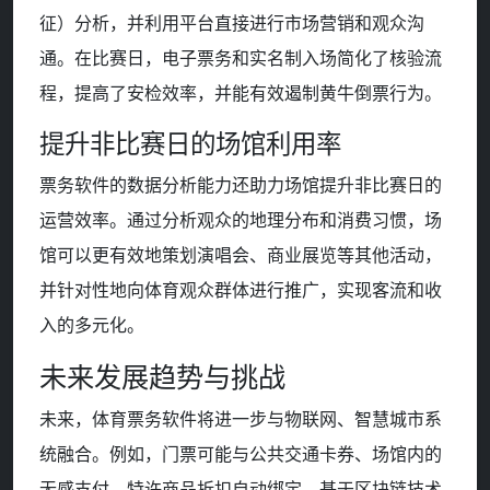
征）分析，并利用平台直接进行市场营销和观众沟
通。在比赛日，电子票务和实名制入场简化了核验流
程，提高了安检效率，并能有效遏制黄牛倒票行为。
提升非比赛日的场馆利用率
票务软件的数据分析能力还助力场馆提升非比赛日的
运营效率。通过分析观众的地理分布和消费习惯，场
馆可以更有效地策划演唱会、商业展览等其他活动，
并针对性地向体育观众群体进行推广，实现客流和收
入的多元化。
未来发展趋势与挑战
未来，体育票务软件将进一步与物联网、智慧城市系
统融合。例如，门票可能与公共交通卡券、场馆内的
无感支付、特许商品折扣自动绑定。基于区块链技术