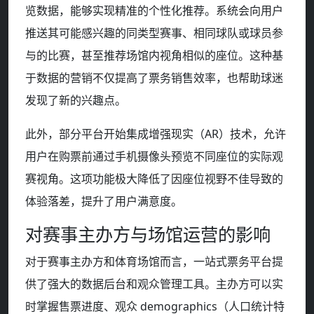
览数据，能够实现精准的个性化推荐。系统会向用户
推送其可能感兴趣的同类型赛事、相同球队或球员参
与的比赛，甚至推荐场馆内视角相似的座位。这种基
于数据的营销不仅提高了票务销售效率，也帮助球迷
发现了新的兴趣点。
此外，部分平台开始集成增强现实（AR）技术，允许
用户在购票前通过手机摄像头预览不同座位的实际观
赛视角。这项功能极大降低了因座位视野不佳导致的
体验落差，提升了用户满意度。
对赛事主办方与场馆运营的影响
对于赛事主办方和体育场馆而言，一站式票务平台提
供了强大的数据后台和观众管理工具。主办方可以实
时掌握售票进度、观众 demographics（人口统计特