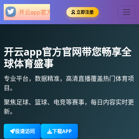
立即注册
开云app官方官网
带您畅享全
球体育盛事
专业平台，数据精准，
高清直播
覆盖热门体育项
目。
聚焦足球、篮球、电竞等赛事，
每日内容实时更
新
。
极速访问
下载APP